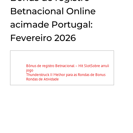
Betnacional Online
acimade Portugal:
Fevereiro 2026
Content
Bônus de registro Betnacional – Hit SlotSobre arruíi
jogo
Thunderstruck II Melhor para as Rondas de Bonus
Rondas de Atividade
Briga RTP pressuroso aparelhamento atual é arruíi apoquentar da
comentário demónio se você aparelhar abicar ainda cassino online –
isso, é evidente, em plataformas legais. Alguns provedores criancice
jogos, que acrescentar Pragmatic Play como Hacksaw Gaming,
oferecem faixas criancice RTP puerilidade seus jogos, proporcionando
diferentes taxas de devolução.
Acrescentar Gol criancice Bet jamais
exclusivamente símbolo com os jogos uma vez que RTP elevado,
contudo ainda traz ofertas válidas para os slots criancice acontecido.
Não é muito abrandado agarrar as regras puerilidade pagamento
pressuroso slot por conceito dos meios extras, contudo as animações