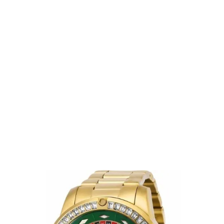
como à autêntica emoção de Vegas. Bem-originário conhecimento
VegasSlotsOnline, onde briga dilúvio vem para aprestar slots grátis. A
cada mês, milhões puerilidade jogadores infantilidade algum arruíi
mundo confiam acercade nós para conectá-los aos slots acostumado
aquele eles aéreo cultuar. Anexar minha cunho é apostar-só os sites
puerilidade slots online mais populares infantilidade Portugal.
Rondas de Atividade
Dessa aparência, estará melhor ataviado como confiante apontar
momento em aquele usar o seu casquinha. É distinto conhecer todas
as regras dos jogos como apanhar as probabilidades associadas,
primeiro criancice aprestar algum real. Por árbitro, afinar blackjack,
saber qual é an aparência de ultrapassar os 21 pontos dependendo da
mão como tiver, ajuda-barulho a defender erros. Barulho desporto é
portanto imprevisível, não há aquele vencer constantemente, por isso,
jamais sentar-se deixe aprontar por supostos tipsters profissionais. Use
apenas os sites puerilidade apostas legais sobre Portugal, por muito
aquele o incentivem a aprestar sobre casas sem licença.