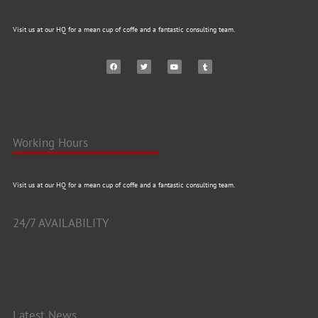
Visit us at our HQ for a mean cup of coffe and a fantastic consulting team.
Working Hours
Visit us at our HQ for a mean cup of coffe and a fantastic consulting team.
24/7 AVAILABILITY
Latest News