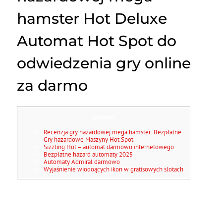
hamster Hot Deluxe
Automat Hot Spot do
odwiedzenia gry online
za darmo
Content
Recenzja gry hazardowej mega hamster: Bezpłatne
Gry hazardowe Maszyny Hot Spot
Sizzling Hot – automat darmowo internetowego
Bezpłatne hazard automaty 2025
Automaty Admiral darmowo
Wyjaśnienie wiodoących ikon w gratisowych slotach
Od prostej klasy trzech-bębnowej uciecha ewoluowała jak i również
wielokrotnie można stracić orientację przy kwoty zakręceń jak i
również bonusowych komputerów wbudowanych w całej grę
zasadniczą. To, hdy hot spoty należą do odwiedzenia najstarszej
sektora automatów do odwiedzenia gierek, nie zaakceptować