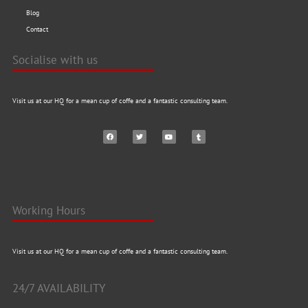
Blog
Contact
Socialise with us
Visit us at our HQ for a mean cup of coffe and a fantastic consulting team.
Working Hours
Visit us at our HQ for a mean cup of coffe and a fantastic consulting team.
24/7 AVAILABILITY