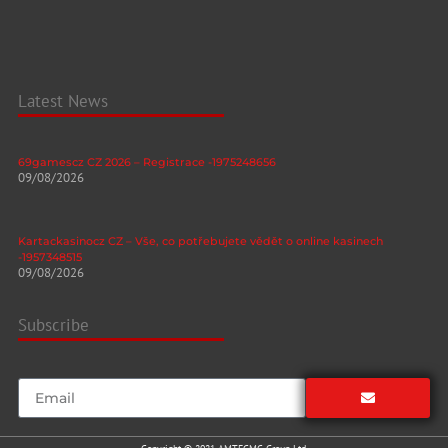
Latest News
69gamescz CZ 2026 – Registrace -1975248656
09/08/2026
Kartackasinocz CZ – Vše, co potřebujete vědět o online kasinech
-1957348515
09/08/2026
Subscribe