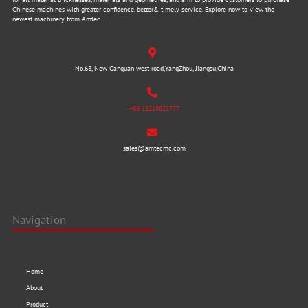
Chinese machines with greater confidence, better& timely service. Explore now to view the
newest machinery from Amtec.
No.68, New Ganquan west road,YangZhou, Jiangsu,China
+86 13218821777
sales@amtecmc.com
Navigation
Home
About
Product