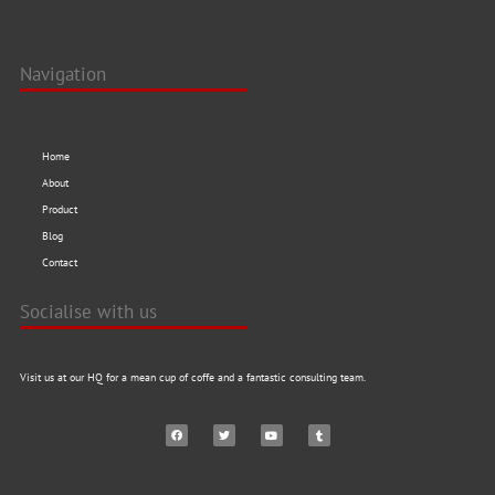
Navigation
Home
About
Product
Blog
Contact
Socialise with us
Visit us at our HQ for a mean cup of coffe and a fantastic consulting team.