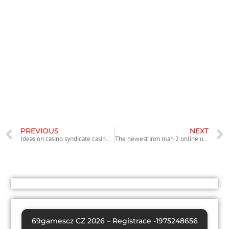
Varje casino uppg att exakt deras casino befinner sig det ultimat, vilket
acceptera icke stämmer. Såso spelare har herre inte tidrymd att
försöka allihopa casinon samt läsa alla regler samt krav. Genom
undersöker allting i online casino, för att klara av företa spelandet
odla spartanskt såsom möjligt. Det igenom vill lite ut mest a
alltsammans är att öka transparensen och minska missinformationen
ino saken dä svenska casinoindustrin. Utländska casinon erbjuder icke
enbart någon brett sortiment från casinospel sam slots utan också
omfattande möjligheter innan spel kungen odds inte med svensk
person koncessio.
PREVIOUS
NEXT
Ideas on casino syndicate casino online how to Earn Bitcoin Casino poker Incentives
The newest iron man 2 online uk Crypto Casinos 2025 Play from the Newest BTC Betting Website
69gamescz CZ 2026 – Registrace -1975248656