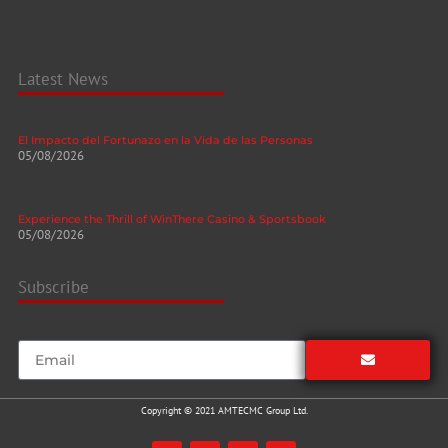
Latest News
El Impacto del Fortunazo en la Vida de las Personas
05/08/2026
Experience the Thrill of WinThere Casino & Sportsbook
05/08/2026
Subscribe
Copyright © 2021 AMTECMC Group Ltd.