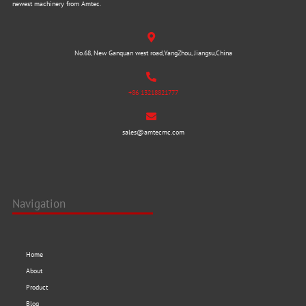
newest machinery from Amtec.
No.68, New Ganquan west road,YangZhou, Jiangsu,China
+86 13218821777
sales@amtecmc.com
Navigation
Home
About
Product
Blog