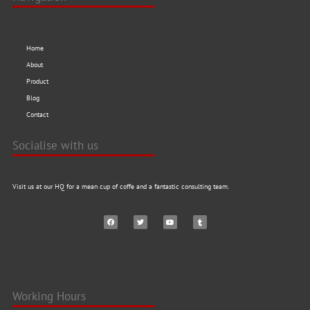
Home
About
Product
Blog
Contact
Socialise with us
Visit us at our HQ for a mean cup of coffe and a fantastic consulting team.
Working Hours