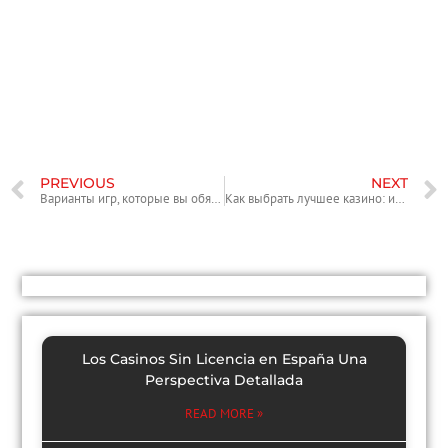
5. Могу ли я использовать 1хбет на
своем мобильном телефоне?
Да, 1хбет предлагает как мобильную версию сайта, так и
приложения для скачивания на различные платформы.
PREVIOUS
NEXT
Варианты игр, которые вы обязаны попробовать в казино Pinco
Как выбрать лучшее казино: изучаем пинко казино отзывы
Los Casinos Sin Licencia en España Una
Perspectiva Detallada
READ MORE »