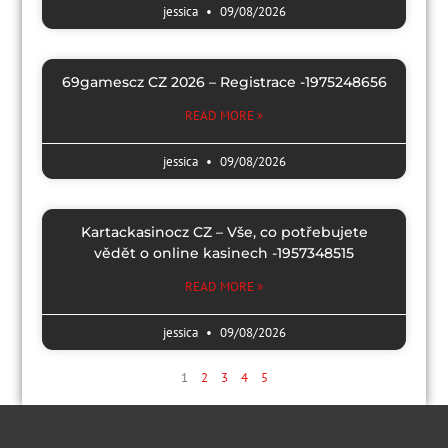
jessica
09/08/2026
69gamescz CZ 2026 – Registrace -1975248656
READ MORE »
jessica
09/08/2026
Kartackasinocz CZ – Vše, co potřebujete
vědět o online kasinech -1957348515
READ MORE »
jessica
09/08/2026
1
2
3
4
5