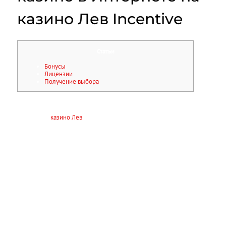
казино Лев Incentive
Статьи
Бонусы
Лицензии
Получение выбора
Дополнительные бонусы в онлайн-казино могут повысить
ценность любой ставки. Сейчас значительно лет существует
служебное
казино Лев
какое покорило не один сотню тысяч
геймеров со всего мира.
Прежде чем начать с индивидуальных
замечаний, обязательно изучите ключевые слова: правила игры,
правила проведения, правила участия в раунде, чтобы выявить
существенные недостатки карточной игры.
Бонусные продукты, которые вы получаете в качестве оплаты за
операции, как правило, уникальны и также стимулируют вас к
тренировкам на основе положительного развития событий.
Многие продукты, похожие на бонусные продукты, как правило,
увеличивают ваш первоначальный банкролл на несколько
процентов.
Бонусы