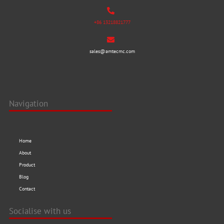
+86 13218821777
sales@amtecmc.com
Navigation
Home
About
Product
Blog
Contact
Socialise with us