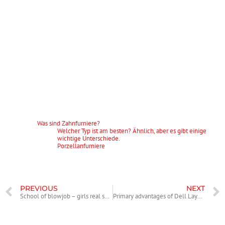
Zahnfurniere sind eine langfristige Lösung für kosmetische
Zahnprobleme. Eine Person, die kosmetische zahnärztliche Arbeit in
Betracht zieht, sollte ihre Optionen mit einem Zahnarzt besprechen.
Überprüfte Studien, akademische Forschungsinstitutionen sowie
medizinische Zeitschriften und Verbände. Wir vermeiden es, tertiäre
Referenzen zu verwenden. Wir verknüpfen primäre Quellen –
einschließlich Studien, wissenschaftlicher Referenzen und Statistiken
– in jedem Artikel und listen sie auch im Abschnitt Ressourcen am
Ende unserer Artikel auf. Sie können mehr darüber erfahren, wie wir
sicherstellen, dass unser Inhalt korrekt und aktuell ist, indem Sie
unsere redaktionelle Richtlinie
Contents
Was sind Zahnfurniere?
Welcher Typ ist am besten? Ähnlich, aber es gibt einige
wichtige Unterschiede.
Porzellanfurniere
PREVIOUS
NEXT
School of blowjob – girls real sex stories and hot fantasies.
Primary advantages of Dell Layanan