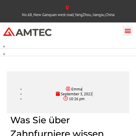
No.68, New Ganquan west road,YangZhou, Jiangsu,China
Emma
September 3, 2022
10:26 pm
Was Sie über
Zahnfurniere wissen