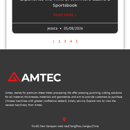
Sportsbook
READ MORE »
jessica
05/08/2026
1
2
3
4
5
Amtec, stands for premium sheet metal processing. We offer pressing, punching, cutting, solutions
for all material thicknesses, materials and geometries, and aim to provide customers to purchase
Chinese machines with greater confidence, better& timely service. Explore now to view the
newest machinery from Amtec.
No.68, New Ganquan west road,YangZhou, Jiangsu,China