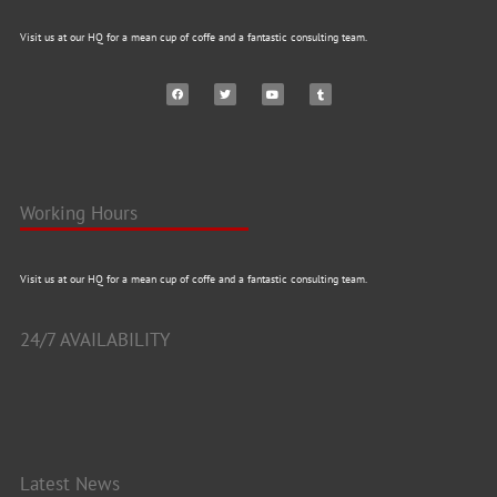
Visit us at our HQ for a mean cup of coffe and a fantastic consulting team.
Working Hours
Visit us at our HQ for a mean cup of coffe and a fantastic consulting team.
24/7 AVAILABILITY
Latest News