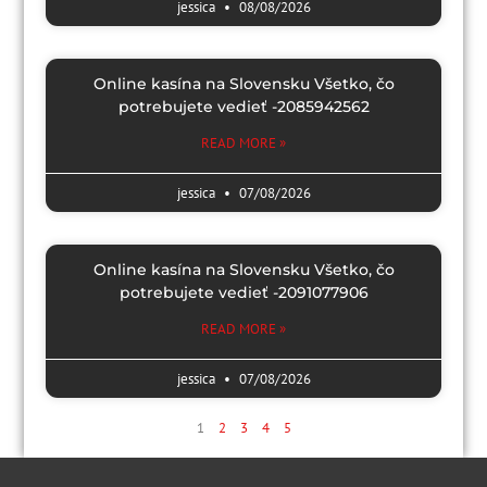
jessica
08/08/2026
Online kasína na Slovensku Všetko, čo
potrebujete vedieť -2085942562
READ MORE »
jessica
07/08/2026
Online kasína na Slovensku Všetko, čo
potrebujete vedieť -2091077906
READ MORE »
jessica
07/08/2026
1
2
3
4
5