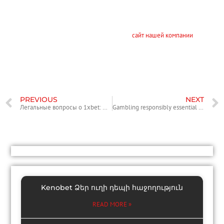
стартовала программа обучения управлению
банкроллом.Ожидается внедрение VR и ИИ, что сделает игровой
процесс более интерактивным и персонализированным.
Демо‑режимы, такие как Wild West Gold,
сайт нашей компании
становятся неотъемлемой частью экосистемы, позволяя игрокам
безопасно изучать игры и развивать навыки.
PREVIOUS
NEXT
Легальные вопросы о 1xbet: Официальный сайт в вашей стране
Gambling responsibly essential tips to enhance your experience
Kenobet Ձեր ուղի դեպի հաջողություն
READ MORE »