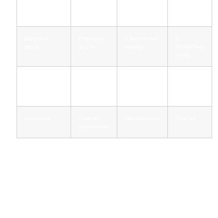
Максимальный
5 000 ×
5 000 ×
5 000 ×
выигрыш
ставку
ставку
ставку
Бонусный
Free Spins
5 бесплатных
3
раунд
до 10×
спинов
бесплатных
спина
Символы
8 основных
7 основных +
6 основных
+ Wild +
Wild + Scatter
+ Wild +
Scatter
Scatter
Анимация
Плавная,
Минимальная
Простая
динамичная
Wild West Gold выделяется более высокими множителями в
бонусном раунде и более живой анимацией, чем Book of Dead и
Star Burst.
Локальные бонусы и
турниры