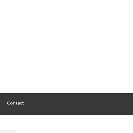
Contact