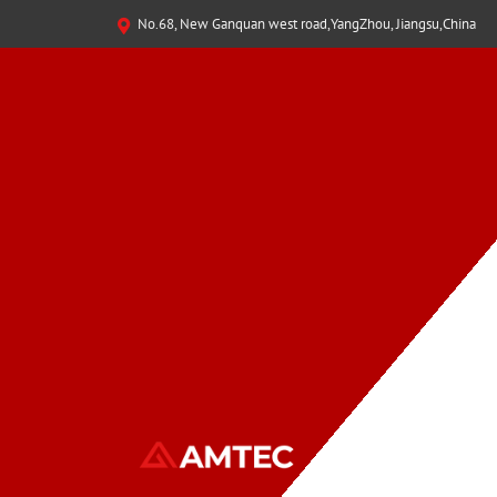
No.68, New Ganquan west road,YangZhou, Jiangsu,China