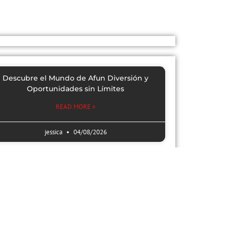
Descubre el Mundo de Afun Diversión y
Oportunidades sin Límites
READ MORE »
jessica
04/08/2026
Latest News