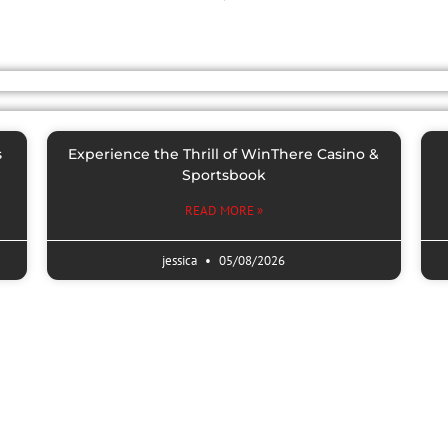
s
Experience the Thrill of WinThere Casino &
Sportsbook
READ MORE »
jessica
05/08/2026
1
2
3
4
5
tion
Working Hours