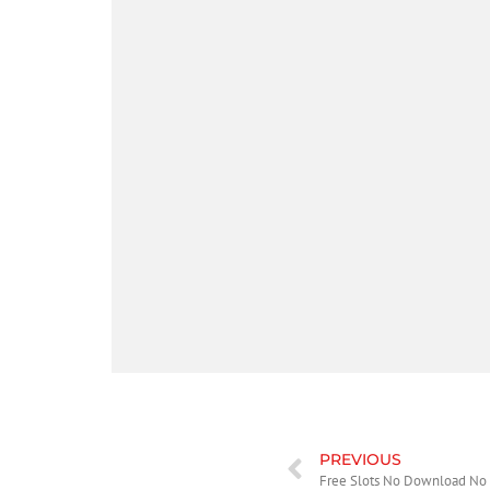
PREVIOUS
Free Slots No Download No 