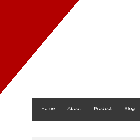
Home
About
Product
Blog