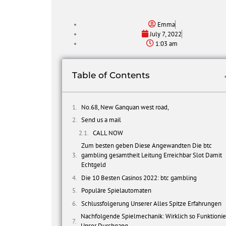
Emma
July 7, 2022
1:03 am
Table of Contents
No.68, New Ganquan west road,
Send us a mail
CALL NOW
Zum besten geben Diese Angewandten Die btc
gambling gesamtheit Leitung Erreichbar Slot Damit
Echtgeld
Die 10 Besten Casinos 2022: btc gambling
Populäre Spielautomaten
Schlussfolgerung Unserer Alles Spitze Erfahrungen
Nachfolgende Spielmechanik: Wirklich so Funktionie
Unser Durchgang