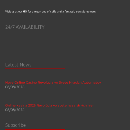
Visit us at our HQ for a mean cup of coffe and a fantastic consulting team.
24/7 AVAILABILITY
Latest News
Nove Online Casino Revolúcia vo Svete Hracích Automatov
08/08/2026
Online kasína 2026 Revolúcia vo svete hazardných hier
08/08/2026
Subscribe