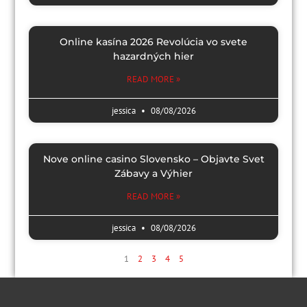
Online kasína 2026 Revolúcia vo svete
hazardných hier
READ MORE »
jessica
08/08/2026
Nove online casino Slovensko – Objavte Svet
Zábavy a Výhier
READ MORE »
jessica
08/08/2026
1
2
3
4
5