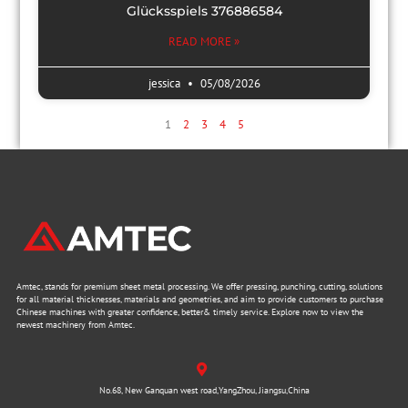
Glücksspiels 376886584
READ MORE »
jessica
05/08/2026
1
2
3
4
5
Amtec, stands for premium sheet metal processing. We offer pressing, punching, cutting, solutions
for all material thicknesses, materials and geometries, and aim to provide customers to purchase
Chinese machines with greater confidence, better& timely service. Explore now to view the
newest machinery from Amtec.
No.68, New Ganquan west road,YangZhou, Jiangsu,China