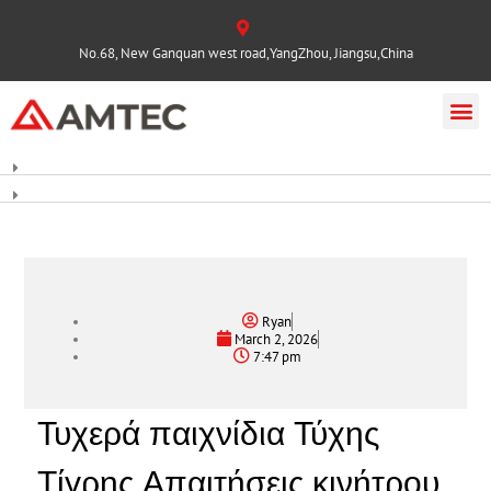
No.68, New Ganquan west road,YangZhou, Jiangsu,China
Ryan
March 2, 2026
7:47 pm
Τυχερά παιχνίδια Τύχης
Τίγρης Απαιτήσεις κινήτρου