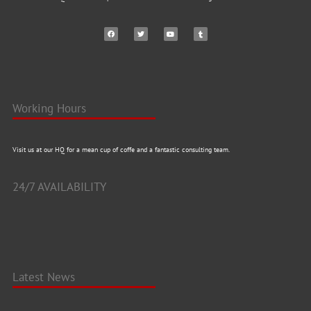
Working Hours
Visit us at our HQ for a mean cup of coffe and a fantastic consulting team.
24/7 AVAILABILITY
Latest News