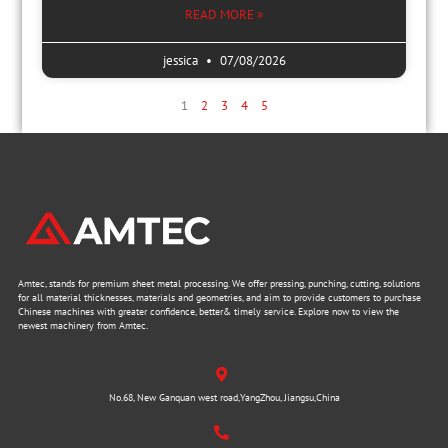
READ MORE »
jessica
07/08/2026
1
2
3
4
5
Amtec, stands for premium sheet metal processing. We offer pressing, punching, cutting, solutions
for all material thicknesses, materials and geometries, and aim to provide customers to purchase
Chinese machines with greater confidence, better& timely service. Explore now to view the
newest machinery from Amtec.
No.68, New Ganquan west road,YangZhou, Jiangsu,China