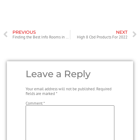
bevægelighed.
PREVIOUS
NEXT
Finding the Best Info Rooms in MA
High 8 Cbd Products For 2022
Leave a Reply
Your email address will not be published.
Required
fields are marked
*
Comment
*