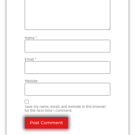
Name
*
Email
*
Website
Save my name, email, and website in this browser
for the next time I comment.