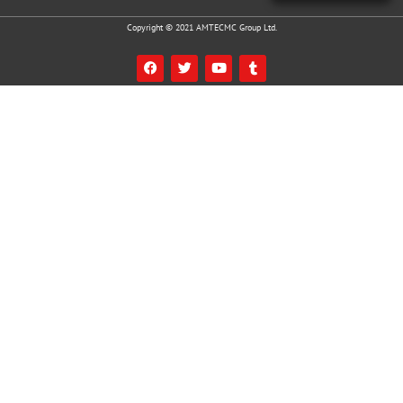
Copyright © 2021 AMTECMC Group Ltd.