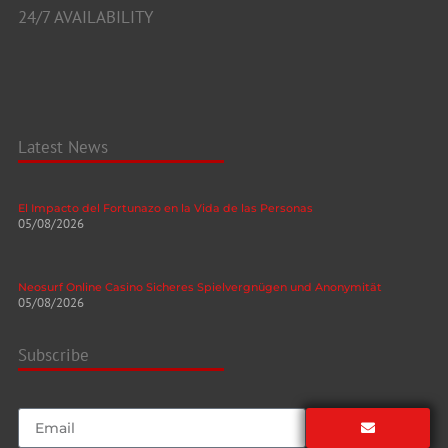
24/7 AVAILABILITY
Latest News
El Impacto del Fortunazo en la Vida de las Personas
05/08/2026
Neosurf Online Casino Sicheres Spielvergnügen und Anonymität
05/08/2026
Subscribe