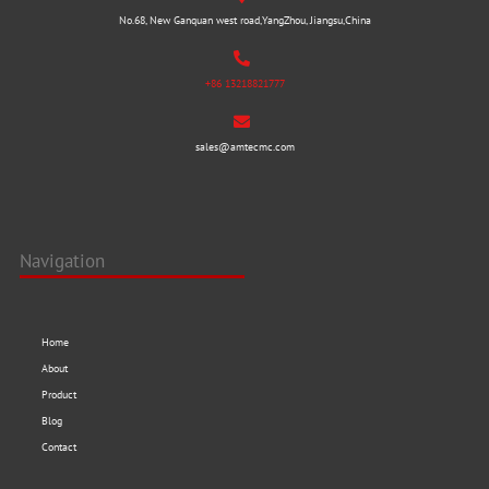
No.68, New Ganquan west road,YangZhou, Jiangsu,China
+86 13218821777
sales@amtecmc.com
Navigation
Home
About
Product
Blog
Contact