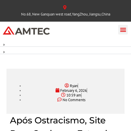
No.68, New Ganquan west road,YangZhou, Jiangsu,China
Ryan
February 6, 2026
10:59 am
No Comments
Após Ostracismo, Site