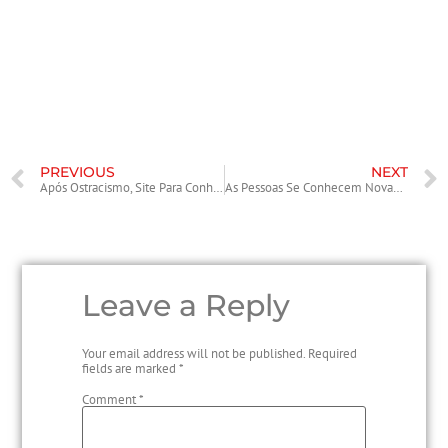
também é um dos recursos de videochamada mais populares. Seja
nas atividades profissionais, escolares ou encontros entre amigos, o
fato é que o novo coronavírus colocou alguns obstáculos nas nossas
relações sociais. Dessa forma, a videochamada ou videoconferência
entrou na nossa rotina de forma definitiva.
PREVIOUS
NEXT
Após Ostracismo, Site Para Conhecer Estranhos Omegle Ressurge Na Quarentena
As Pessoas Se Conhecem Novamente No Omegle: Os Prós E Contras Do Primeiro Bate-papo Por Vídeo Geral
Leave a Reply
Your email address will not be published.
Required
fields are marked
*
Comment
*