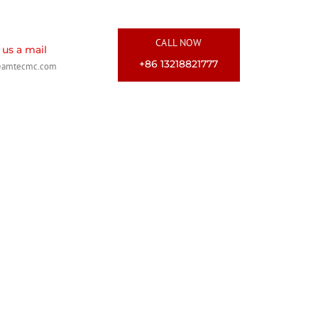
CALL NOW
us a mail
+86 13218821777
@amtecmc.com