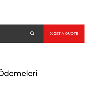
GET A QUOTE
Ödemeleri
nu oyna
rler. Başlamak için, oyuncuların bir veya iki bahis yapması gerekir.