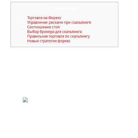
Cодержание
Торговля на Форекс
Управление рисками при скальпинге
Соотношение стоп
Выбор брокера для скальпинга
Правильная торговля по скальпингу
Новые стратегии форекс
Прекрасный вариант для трейдинга с нулевым
капиталовложением. Должен фиксировать краткосрочную
тенденцию рынка с шагом в 15 минут, а четвертый — 5 минут.
Специалисты не рекомендуют пользоваться стратегией в момент
появления экстренных новостей. Те, кто не умеет держать себя в
руках и контролировать эмоции, скальпинг-стратегии Форекс не
осилит. Можно торговать ценными бумагами или зарабатывать на
фьючерсных контрактах. Такие сложные манипуляции под силу
опытным биржевикам, которые разбираются в тенденциях рынка.
Фондовый рынок дает возможность трейдерам зарабатывать,
используя разные стратегии. Контракты на разницу являются
производными финансовыми инструментами и сопряжены с
высоким риском потери капитала за небольшой срок в связи с
кредитным плечом. 82% частных инвесторов теряют свои средства
при торговле CFD у этого брокера. Необходимо убедиться в
понимании функционирования CFD и возможности работать с