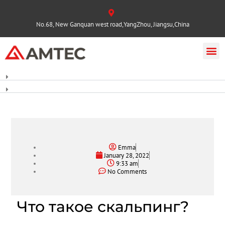
No.68, New Ganquan west road,YangZhou, Jiangsu,China
Emma
January 28, 2022
9:33 am
No Comments
Что такое скальпинг?