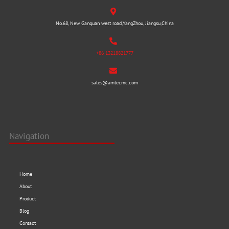
No.68, New Ganquan west road,YangZhou, Jiangsu,China
+86 13218821777
sales@amtecmc.com
Navigation
Home
About
Product
Blog
Contact