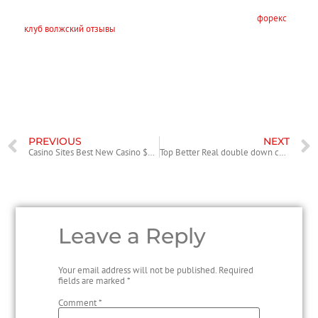
показывает время открытия, а не закрытия свечи. Рекомендуем
вам также протестировать прибыльную стратегию “Money
форекс
клуб волжский отзывы
System Pro” для Форекс. После установки
индикаторов график должен выглядеть примерно так, как
показано на скриншоте ниже. Для работы установите на график
две экспоненциальные кривые линии – EMA. Период первой
линии – 20 (красный цвет), а период второй – 50 (желтый цвет).
PREVIOUS
NEXT
Casino Sites Best New Casino $5 deposit online casino Bonuses + 100’s Of Free Spins!
Top Better Real double down casino bonus points cash Online casinos
Leave a Reply
Your email address will not be published.
Required
fields are marked
*
Comment
*