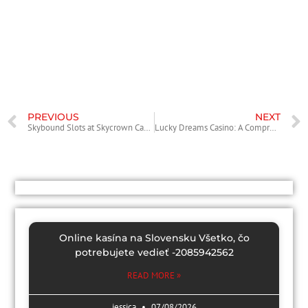
In conclusione, il gioco "Nine Casino" presenta numerose
caratteristiche interessanti che possono essere apprezzate da giocatori
con diverse esperienze e stili. La semplicità nella programmazione
del gioco è evidente in tutti i dettagli della sua struttura grafica ed
esecuzione.
PREVIOUS
NEXT
Skybound Slots at Skycrown Casino
Lucky Dreams Casino: A Comprehensive Guide to Slot Machines and Games.
Online kasína na Slovensku Všetko, čo
potrebujete vedieť -2085942562
READ MORE »
jessica
07/08/2026