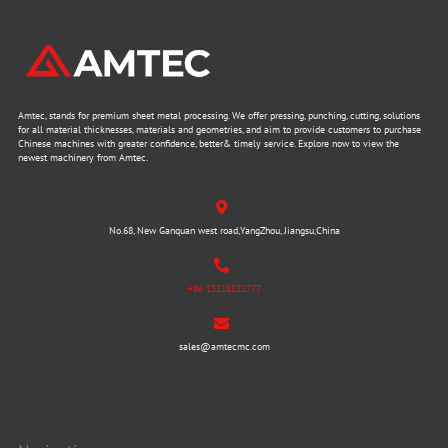
Amtec, stands for premium sheet metal processing. We offer pressing, punching, cutting, solutions
for all material thicknesses, materials and geometries, and aim to provide customers to purchase
Chinese machines with greater confidence, better& timely service. Explore now to view the
newest machinery from Amtec.
No.68, New Ganquan west road,YangZhou, Jiangsu,China
+86 13218821777
sales@amtecmc.com