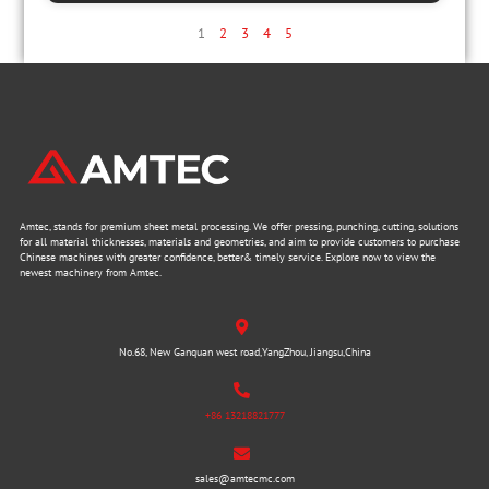
1
2
3
4
5
Amtec, stands for premium sheet metal processing. We offer pressing, punching, cutting, solutions
for all material thicknesses, materials and geometries, and aim to provide customers to purchase
Chinese machines with greater confidence, better& timely service. Explore now to view the
newest machinery from Amtec.
No.68, New Ganquan west road,YangZhou, Jiangsu,China
+86 13218821777
sales@amtecmc.com