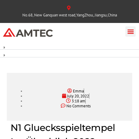
No.68, New Ganquan west road,YangZhou, Jiangsu,China
Emma
July 20, 2022
3:18 am
No Comments
N1 Gluecksspieltempel