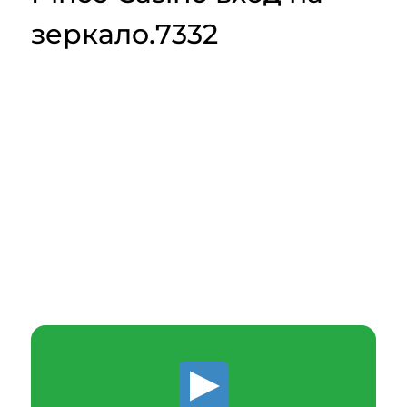
зеркало.7332
Пинко казино –
Официальный
сайт Pinco Casino
вход на зеркало