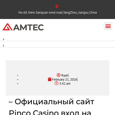
No.68, New Ganquan west road,YangZhou, Jiangsu,China
Ryan
February 21, 2026
3:42 am
– Официальный сайт
Pinco Casino вход на