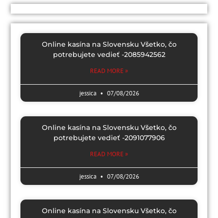
Online kasína na Slovensku Všetko, čo
potrebujete vedieť -2085942562
READ MORE »
jessica
07/08/2026
Online kasína na Slovensku Všetko, čo
potrebujete vedieť -2091077906
READ MORE »
jessica
07/08/2026
Online kasína na Slovensku Všetko, čo