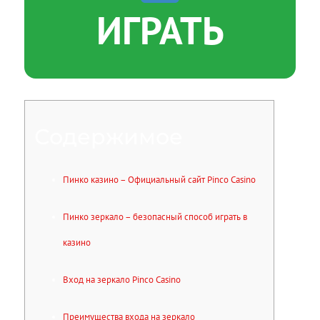
ИГРАТЬ
Содержимое
Пинко казино – Официальный сайт Pinco Casino
Пинко зеркало – безопасный способ играть в
казино
Вход на зеркало Pinco Casino
Преимущества входа на зеркало