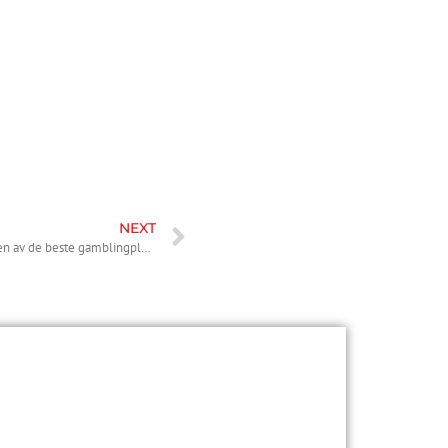
ое онлайн-казино. Платформа предлагает широкий выбор игр,
простая регистрация и высокие стандарты безопасности
 всегда сможете получить помощь в любое время.
ирая удобный для вас способ игры — онлайн или офлайн!
NEXT
ice casino ønsker deg velkommen: Som en av de beste gamblingplattformene på nett