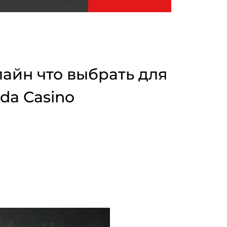
айн что выбрать для
ada Casino
для игроков. Во-первых, это удобство: вы можете играть в
ть время на дорогу или ждать своей очереди в игровом зале.
ксимально простым и быстрым. В качестве примера, если вы
ительно впечатляет.