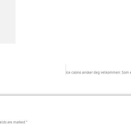
Vavada Casino — это отличное решение для тех, кто ищет качественн
быстрые выплаты и щедрые бонусы для новых игроков. Кроме того, 
делают Vavada привлекательным местом для азартных игр.
Поддержка игроков работает круглосуточно, что гарантирует, что вы
Присоединяйтесь к Vavada и наслаждайтесь миром азартных игр, выб
ields are marked
*