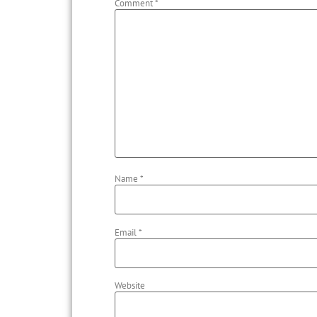
Comment
*
Name
*
Email
*
Website