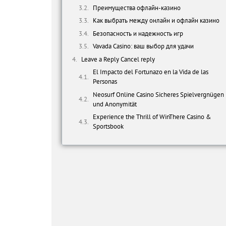
Преимущества офлайн-казино
Как выбрать между онлайн и офлайн казино
Безопасность и надежность игр
Vavada Casino: ваш выбор для удачи
Leave a Reply Cancel reply
El Impacto del Fortunazo en la Vida de las
Personas
Neosurf Online Casino Sicheres Spielvergnügen
und Anonymität
Experience the Thrill of WinThere Casino &
Sportsbook