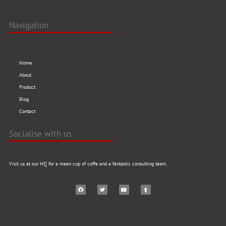
Navigation
Home
About
Product
Blog
Contact
Socialise with us
Visit us at our HQ for a mean cup of coffe and a fantastic consulting team.