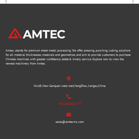
Amtec, stands for premium sheet metal processing. We offer pressing, punching, cutting, solutions
for all material thicknesses, materials and geometries, and aim to provide customers to purchase
Chinese machines with greater confidence, better& timely service. Explore now to view the
newest machinery from Amtec.
No.68, New Ganquan west road,YangZhou, Jiangsu,China
+86 13218821777
sales@amtecmc.com