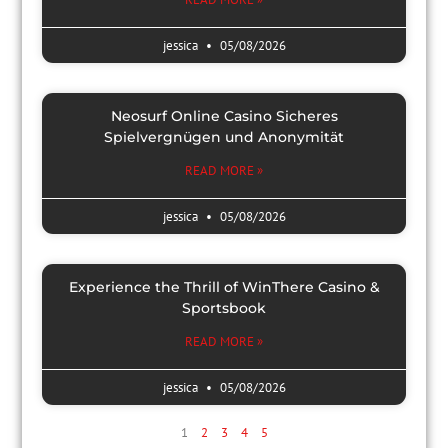
jessica
05/08/2026
Neosurf Online Casino Sicheres
Spielvergnügen und Anonymität
READ MORE »
jessica
05/08/2026
Experience the Thrill of WinThere Casino &
Sportsbook
READ MORE »
jessica
05/08/2026
1
2
3
4
5