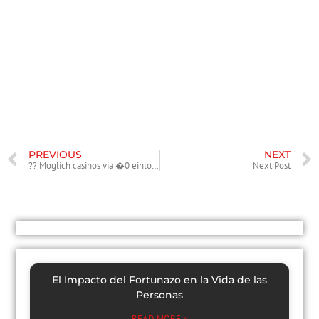
Conclusione
In conclusione, mentre gli ormoni della crescita possono presentare
opportunità interessanti per migliorare le prestazioni sportive, i rischi
associati al loro uso non controllato non possono essere ignorati. Gli
atleti devono considerate le conseguenze a lungo termine sulla
salute e le implicazioni legali prima di intraprendere questa strada.
PREVIOUS
NEXT
?? Moglich casinos via �0 einlosen �12 kriegen boni
Next Post
El Impacto del Fortunazo en la Vida de las
Personas
READ MORE »