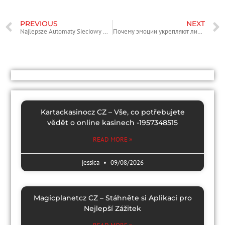
PREVIOUS
NEXT
Najlepsze Automaty Sieciowy w polsce marco polo kasyna 2025
Почему эмоции укрепляют личное приятные ощущения
Kartackasinocz CZ – Vše, co potřebujete
vědět o online kasinech -1957348515
READ MORE »
jessica
09/08/2026
Magicplanetcz CZ – Stáhněte si Aplikaci pro
Nejlepší Zážitek