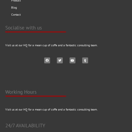
Product
Blog
Contact
Socialise with us
Visit us at our HQ for a mean cup of coffe and a fantastic consulting team.
Working Hours
Visit us at our HQ for a mean cup of coffe and a fantastic consulting team.
24/7 AVAILABILITY