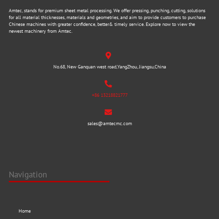
Amtec, stands for premium sheet metal processing. We offer pressing, punching, cutting, solutions
for all material thicknesses, materials and geometries, and aim to provide customers to purchase
Chinese machines with greater confidence, better& timely service. Explore now to view the
newest machinery from Amtec.
No.68, New Ganquan west road,YangZhou, Jiangsu,China
+86 13218821777
sales@amtecmc.com
Navigation
Home