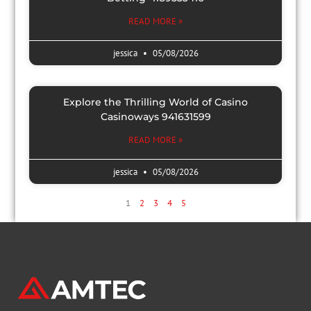
READ MORE »
jessica
05/08/2026
Explore the Thrilling World of Casino
Casinoways 941631599
READ MORE »
jessica
05/08/2026
1
2
3
4
5