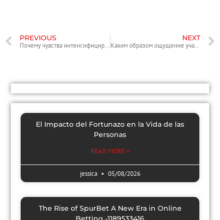
PREVIOUS
NEXT
Почему чувства интенсифицируют внутреннее радость
Каким образом ощущение участия усиливает увлеченность
El Impacto del Fortunazo en la Vida de las
Personas
READ MORE »
jessica
05/08/2026
The Rise of SpurBet A New Era in Online
Betting -1189533416