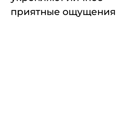
приятные ощущения
Почему эмоции
укрепляют
личное приятные
ощущения
По какой причине
наслаждение — это не