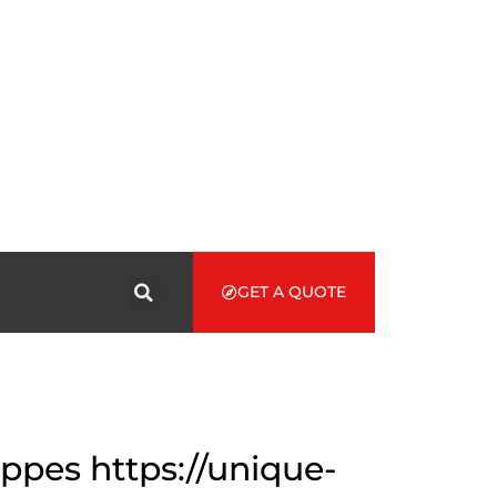
GET A QUOTE
ppes https://unique-