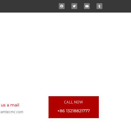
CALL NOW
us a mail
+86 13218821777
@amtecmc.com