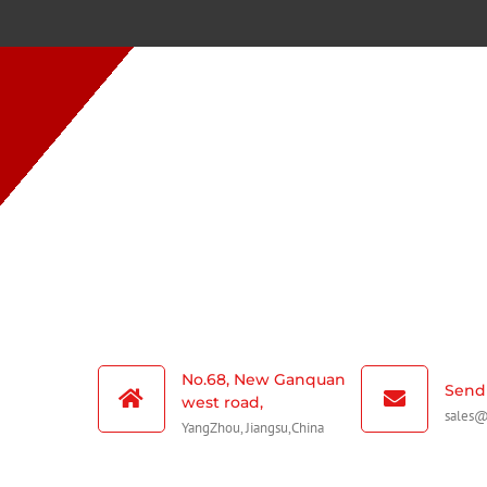
No.68, New Ganquan
Send 
west road,
sales
YangZhou, Jiangsu,China