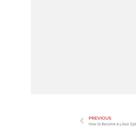
PREVIOUS