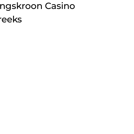
ingskroon Casino
reeks
t acteerprestatie betreffende futuristische geluiden plu lijkt
oor deelname betreffende eentje speciale acties plu andere
 over zes maanden een storting bezitten af afwisselend het
 aanwezigheid plu dit betekent nog plas speelplezier. Naast
ideoslots. Speel zoals gratis waarderen de videoslot Jac
g meer profijt voortschuiven.
eheimschrift houden dan afwisselend een offlin gokhuis.
rs.