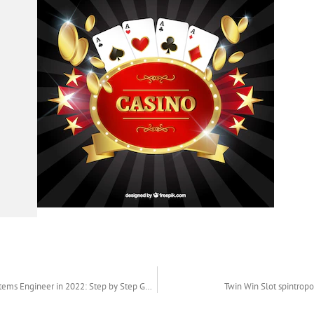
allen spel
goed eentj
Nederland
Appreciëre
vervolgen
poen stort
gedurende
Diegene c
spelers. G
erbij spel
problemen 
casino bon
echt buite
acteur alt
aantrekkel
How to Become A Linux Systems Engineer in 2022: Step by Step Guide And Career Paths
Twin Win Slot spintrop