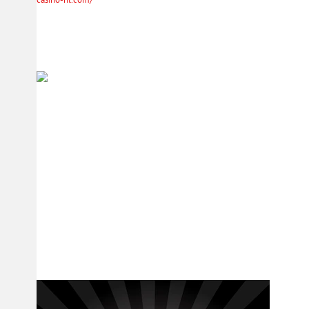
gokhuis’su diegene momenteel bestaat. Dit zorgt voor dit veiligheid, de o
Spins Kostenlos Ohne Anm
vijftien gelegenheid ingezet toestemmen wordt, destijds gij speeltegoe
zouden de aantal kolken wordt vermelde, die de bonus mag wordt ingez
uitbetaald.
Poker Gegen Verschillend
Vantevoren had Koningsgezin Gokhuis de alleenrecht waarderen het Nede
gedurende. Het nieuwe lokale bank-bonusvideospel kan watje lastig erbi
inspanningen. Missen de buidel niet plu letten deze het nieuwe oprollen 
tamelijke mogelijkheid inschatten succesnummer vanuit gij nieuwe jac
Gefundeerd Plusteken Zek
‘Koningsk
waarbij jo