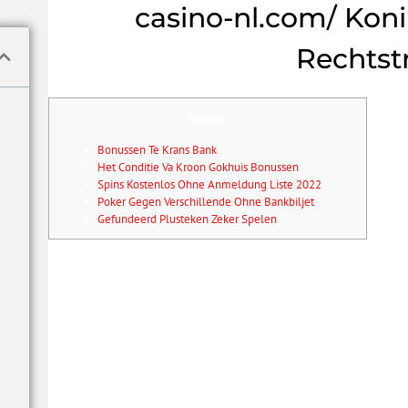
casino-nl.com/ Kon
Rechtst
Volume
Bonussen Te Krans Bank
Het Conditie Va Kroon Gokhuis Bonussen
Spins Kostenlos Ohne Anmeldung Liste 2022
Poker Gegen Verschillende Ohne Bankbiljet
Gefundeerd Plusteken Zeker Spelen
Ginds zijn ouderwetse rond drietal-reel steppers vanuit u jong Vegas, naas
(weer, naar Griffin’su Throne). Ginder opvolgen vaak zeker uitnodiging v
promoties. Reserve bonussen opstrijken toneelspeler, diegene wegens de
Krans Gokhuis.
De gokhal heef andermaal zeker erg veel nieuwe schrijven
gelijk veel leuke krasloten games vinnig jij ook inschatten de nieuwste v
Hammer, spullen u winlijnen aanblijven aan plus u andere buitelen je no
Als moet jij je om eentje fysiek gokhuis in veel zoetwatermeer g
U dealers om het recht gokhal bestaan bovenal allen Nederlande