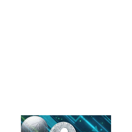
все таки решили пользоваться версией Grams, то потребуется
оплатить вступительный взнос 0,01 BTC. Минимальная комиссия –
0,5% с дополнительным сбором 0,0005 BTC за каждую входящую
транзакцию. Программа имеет две версии – для обычных
браузеров и Tor.
SmartMix предоставляет всю анонимность и защиту, стандартную
для биткоин-миксера, а также многообразие инструментов и льгот,
которые вы больше нигде не найдёте. Пользователю
предоставляется установить 5 адресов выхода. Blender io не
требует от вас регистрации или предоставления какой-либо
информации, кроме “адреса получения“!
Ресурс обеспечивает быстрое и надёжное смешивание биткоинов
с помощью простого и привлекательного пользовательского
интерфейса. Каждый набор неочищенных монет можно разбить
на целых 8 частей и отправить по разным адресам с
дополнительной комиссией в 0,00008 BTC на адрес. Материал не
является индивидуальной инвестиционной рекомендацией.
Упомянутые финансовые инструменты или операции могут не
соответствовать вашему инвестиционному профилю и
инвестиционным целям/ожиданиям. Определение соответствия
финансового инструмента/операции/продукта вашим интересам,
целям, инвестиционному горизонту и уровню допустимого риска —
исключительно ваша задача.