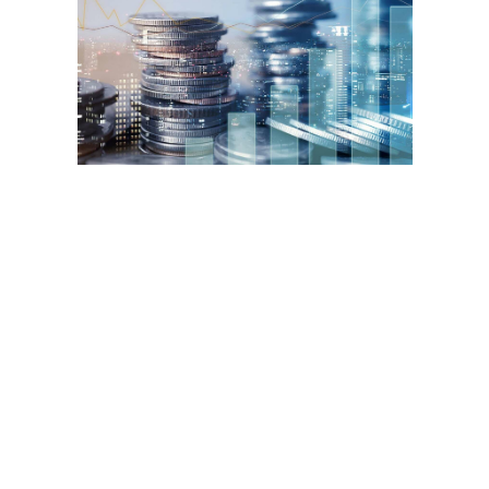
Редакция «Секрета фирмы»не несёт ответственности за
возможные убытки в случае совершения операций либо
инвестирования в финансовые инструменты, упомянутые в данном
материале. И не рекомендует использовать эту информацию в
качестве единственного источника при принятии инвестиционного
решения. Топ-менеджер пояснил, что технический сбой повлиял
только на биткоины.
Как Вывести Средства
Со Счета Myfxtm
Он существует уже несколько лет и, вероятно, считается одним из
самых популярных миксеров в даркнете. Чтобы использовать
миксер Helix в базовой версии Grams, нужно пройти регистрацию,
в версиях Helix Light и Helix Market этого не не нужно. Если вы