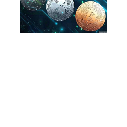
Также сервис обеспечивает круглосуточную техническую
поддержку. Можно выбрать установленные в ручную или
рандомные задержки вывода для каждого адреса, что ещё больше
затрудняет отслеживание транзакции. Можно установить 5
адресов и ввести, какой процент от общей суммы зачислится на
каждый адрес. Журналы транзакций удаляются сразу после того
как ваш ордер утратит свою актуальность. Функция рандомизации,
дополнительно усложняет анализ блокчейна.
Bitcoin Blender
В конце июня 2020 года израильский блокчейн-стартап Kirobo,
основанный двумя годами ранее, выпустил инструмент для
отмены операций с биткоинами. Таким образом, компания нашла
способ решения проблем, связанных с человеческими ошибками
при транзакциях криптовалюты. По данным компании Chainalysis,
из существующих 18,5 млн биткоинов около 20%, которые на
начало 2021 года достигли стоимости $140 млрд, хранятся в
онлайн-кошельках, владельцы которых потеряли к ним доступ.