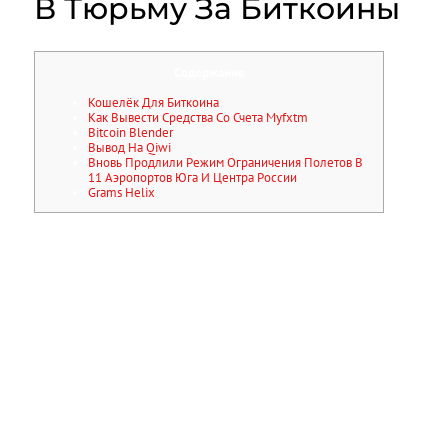
В Тюрьму За Биткоины
Содержание
Кошелёк Для Биткоина
Как Вывести Средства Со Счета Myfxtm
Bitcoin Blender
Вывод На Qiwi
Вновь Продлили Режим Ограничения Полетов В
11 Аэропортов Юга И Центра России
Grams Helix
Нажимаем кнопку Создать адрес, после чего увидим
криптовалютный адрес на который нужно перевести монеты.
Аппаратные кошельки являются безопасными, позволяют
подключаться к ПК через USB или работать автономно, но их
стоимость начинается от 100 долларов и доходит до нескольких
тысяч. BitBlender является одним из самых старых и простым в
использовании. Он существует уже несколько лет и, вероятно,
считается одним из самых популярных миксеров в темной сети.
Сумма меньше минимального лимита тоже принимается, но
считается “пожертвованием” и не возвращается клиентам PrivCoin
io. Минимальный размер транзакции – 0,001 BTC, любая сумма
ниже этого установленного лимита считается пожертвованием и
не отправляется обратно клиенту, максимальный лимит перевода
не установлен.