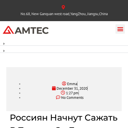
No.68, New Ganquan west road,YangZhou, Jiangsu,China
Emma
December 31, 2020
1:27 pm
No Comments
Россиян Начнут Сажать