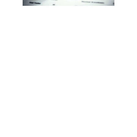
Следующим обязательным шагом является прохождение
систематического внешнего аудита в налоговой службе и
предоставление отчета об осуществляемой деятельности.
Ситуация с криптовалютами в Китае серьезно осложнилась, когда
биткоин резко подорожал, поскольку это увеличило риск
спекуляций со стороны китайских инвесторов. По словам
аналитиков и инвесторов, одна из причин роста биткоина в
прошлом году заключалась в том, что китайцы начали
использовать монеты как способ сделать ставку на падение юаня.
27 ноября 2017 года курс биткоина на многих обменных
площадках Южной Кореи впервые в истории превысил $10 тыс.
Так, на биржах Coinone и Korbit криптовалюта стоит около $ и $10
047, соответственно. На Bithumb — крупнейшей по объему торгов
южнокорейской бирже — биткоин достиг отметки в $10 052.
Вновь Продлили
Режим Ограничения
Полетов В 11
Аэропортов Юга И