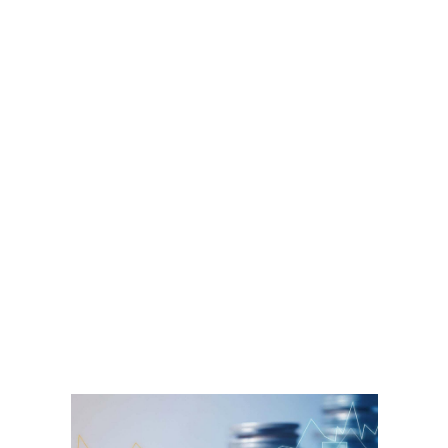
Уменьшилась стоимость смарт-контрактов и упростилось их
создание. По прогнозам экспертов, в этом переделе первыми
исчезнут совсем никому неизвестные токены, а затем и немного
более популярные. В итоге останутся лишь самые
востребованные криптовалюты.
Кошелёк Для Биткоина
Это будет необходимо делать, если общая сумма любых операций
с криптой превышает сумму, эквивалентную в денежном
выражении 600 тыс. На рост стоимости биткоин сильно повлиял
большой спрос на криптобиржах Азии. Продажи японской иены в
биткоине составляют около 62% общего объема биржевых
сделок, согласно данным CryptoCompare. Согласно исследованию,
тысяча крупнейших индивидуальных инвесторов контролировали
около 3 млн биткоинов. Исследователи отмечают, что
концентрация криптовалюты, скорее всего, еще выше, поскольку
часть компаний и физлиц могут владеть криптовалютой одного
конечного бенефициара. Эксперты Positive Technologies в
сентябре 2017 года продемонстрировали сценарий получения
доступа к чужим биткоин-кошелькам с помощью архитектурных
недостатков сигнальных сетей SS7 (ОКС-7).