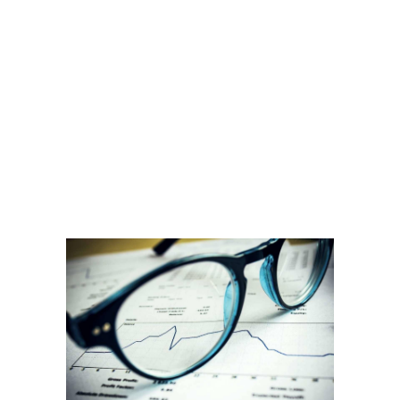
Вывод На Qiwi
Таким образом, компания потеряла приблизительно 13,5 млн
долларов США в результате взлома. Проект сотрудничает с
десятками криптовалютных бирж для отслеживания украденных
средств и препятствования их продаже злоумышленниками. При
применении быстрого смешивания вам пришлют код, который
определяет каждую отдельную операцию, чтобы обеспечить
гарантию на то, что вы не получите отправленные ранее монеты
обратно. BitBlender комиссию взимает рандомно в 1-3%, плюс
предоставляется отправка монет на 10 разных адресов для
повышенной анонимности. Из-за рандомизации выходные суммы
оказываются непредсказуемыми, что опять же увеличивает
анонимность.