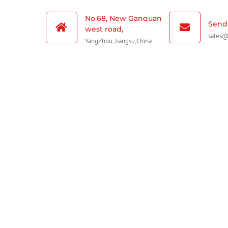
No.68, New Ganquan
Send 
west road,
sales
YangZhou, Jiangsu,China