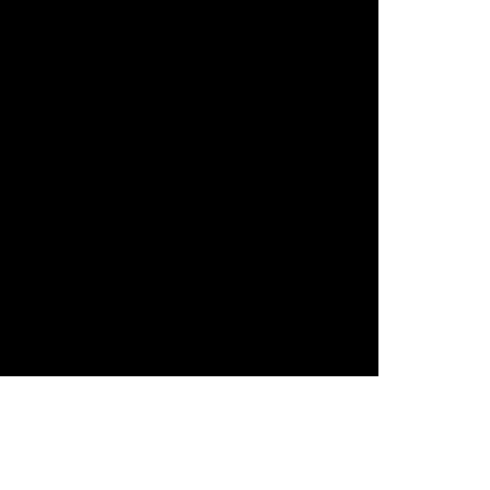
 демо‑версию Sun of