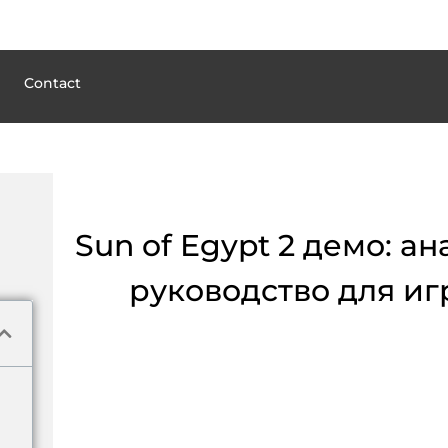
Contact
Sun of Egypt 2 демо: а
руководство для иг
Состояние рынка онлайн
Казахстан стал одним из быстрорастущих рынков игорного бизнеса 
оборот онлайн‑казино вырос на 18% по сравнению с 2022 г., а числ