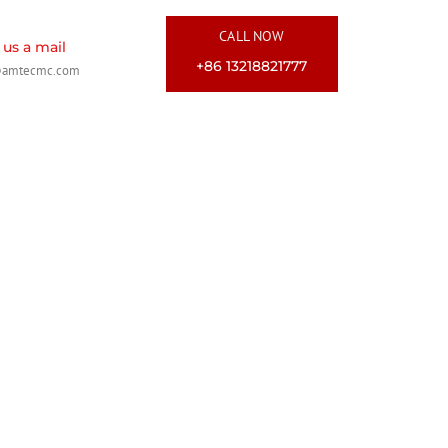
CALL NOW
us a mail
+86 13218821777
@amtecmc.com