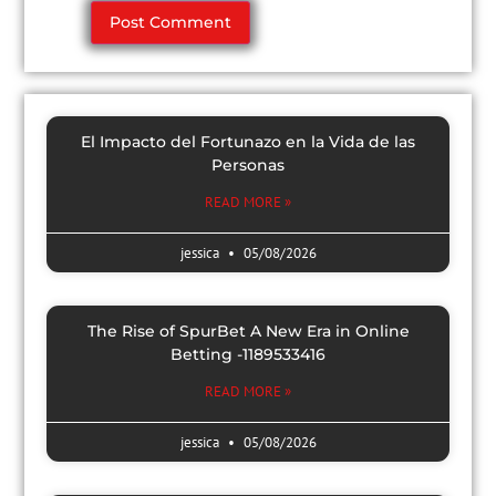
El Impacto del Fortunazo en la Vida de las
Personas
READ MORE »
jessica
05/08/2026
The Rise of SpurBet A New Era in Online
Betting -1189533416
READ MORE »
jessica
05/08/2026