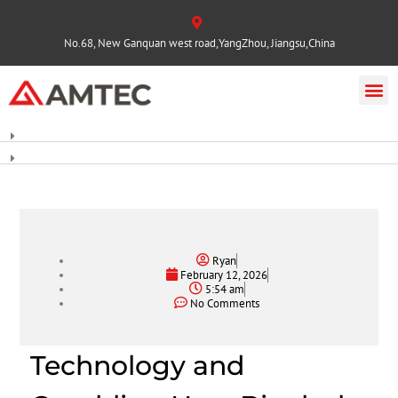
No.68, New Ganquan west road,YangZhou, Jiangsu,China
Ryan
February 12, 2026
5:54 am
No Comments
Technology and