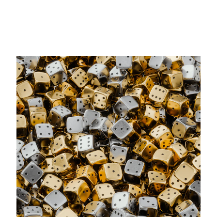
κρατούν το ενδιαφέρον των παικτών αναλλοίωτο και τους δίνουν
περισσότερες ευκαιρίες για κέρδη.
Η συνεχής ενημέρωση του χαρτοφυλακίου της πλατφόρμας, με
νέους τίτλους και καινοτόμες λειτουργίες, διασφαλίζει ότι οι
παίκτες έχουν πάντα κάτι νέο να ανακαλύψουν. Έτσι, το Bigclash
μετατρέπει την εμπειρία του gaming σε μία ατελείωτη περιπέτεια.